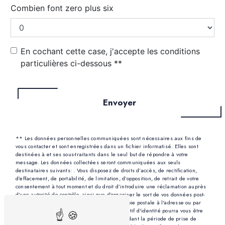
Combien font zero plus six
En cochant cette case, j'accepte les conditions
particulières ci-dessous **
Envoyer
** Les données personnelles communiquées sont nécessaires aux fins de
vous contacter et sont enregistrées dans un fichier informatisé. Elles sont
destinées à et ses sous-traitants dans le seul but de répondre à votre
message. Les données collectées seront communiquées aux seuls
destinataires suivants: . Vous disposez de droits d’accès, de rectification,
d’effacement, de portabilité, de limitation, d’opposition, de retrait de votre
consentement à tout moment et du droit d’introduire une réclamation auprès
d’une autorité de contrôle, ainsi que d’organiser le sort de vos données post-
mortem. Vous pouvez exercer ces droits par voie postale à l'adresse ou par
courrier électronique à l'adresse . Un justificatif d'identité pourra vous être
demandé. Nous conservons vos données pendant la période de prise de