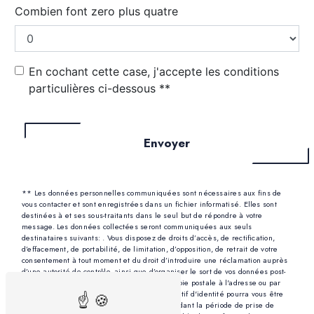
Combien font zero plus quatre
En cochant cette case, j'accepte les conditions
particulières ci-dessous **
Envoyer
** Les données personnelles communiquées sont nécessaires aux fins de
vous contacter et sont enregistrées dans un fichier informatisé. Elles sont
destinées à et ses sous-traitants dans le seul but de répondre à votre
message. Les données collectées seront communiquées aux seuls
destinataires suivants: . Vous disposez de droits d’accès, de rectification,
d’effacement, de portabilité, de limitation, d’opposition, de retrait de votre
consentement à tout moment et du droit d’introduire une réclamation auprès
d’une autorité de contrôle, ainsi que d’organiser le sort de vos données post-
mortem. Vous pouvez exercer ces droits par voie postale à l'adresse ou par
courrier électronique à l'adresse . Un justificatif d'identité pourra vous être
demandé. Nous conservons vos données pendant la période de prise de